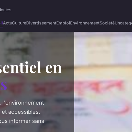
minutes
il
Actu
Culture
Divertiseement
Emploi
Environnement
Société
Uncateg
entiel en
es
e, l'environnement
 et accessibles.
vous informer sans