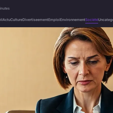
minutes
il
Actu
Culture
Divertiseement
Emploi
Environnement
Société
Uncateg