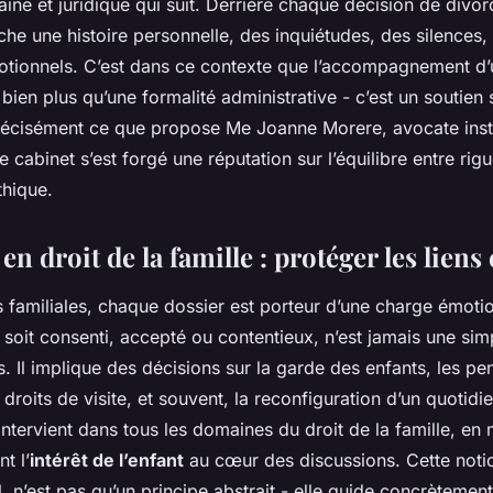
ne et juridique qui suit. Derrière chaque décision de divorc
re entreprise
ache une histoire personnelle, des inquiétudes, des silences,
motionnels. C’est dans ce contexte que l’accompagnement d’
 bien plus qu’une formalité administrative - c’est un soutien 
récisément ce que propose Me Joanne Morere, avocate inst
e cabinet s’est forgé une réputation sur l’équilibre entre rigu
hique.
en droit de la famille : protéger les liens 
s familiales, chaque dossier est porteur d’une charge émotio
l soit consenti, accepté ou contentieux, n’est jamais une sim
. Il implique des décisions sur la garde des enfants, les pe
 droits de visite, et souvent, la reconfiguration d’un quotidi
tervient dans tous les domaines du droit de la famille, en 
t l’
intérêt de l’enfant
au cœur des discussions. Cette noti
l, n’est pas qu’un principe abstrait - elle guide concrètement