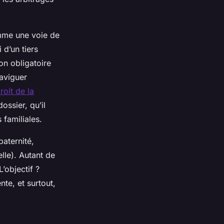
omme une voie de
 d’un tiers
on obligatoire
naviguer
roit de la
ssier, qu’il
 familiales.
aternité,
lle). Autant de
’objectif ?
te, et surtout,