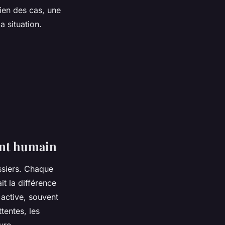
ien des cas, une
a situation.
ent humain
ssiers. Chaque
t la différence
 active, souvent
tentes, les
ure.