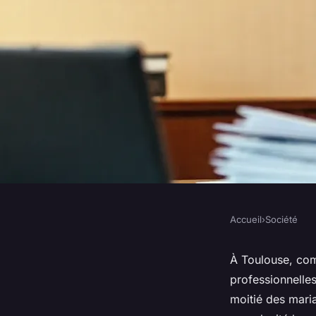
Accueil
›
Société
SOCIÉTÉ
Découvrez le savoir
À Toulouse, com
professionnelles
Joanne Morere, avoc
moitié des mari