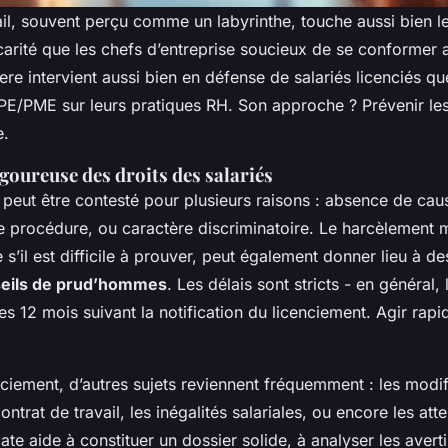
ail, souvent perçu comme un labyrinthe, touche aussi bien le
carité que les chefs d’entreprise soucieux de se conformer 
re intervient aussi bien en défense de salariés licenciés q
PE/PME sur leurs pratiques RH. Son approche ? Prévenir les 
e.
goureuse des droits des salariés
peut être contesté pour plusieurs raisons : absence de caus
de procédure, ou caractère discriminatoire. Le harcèlement 
 s’il est difficile à prouver, peut également donner lieu à d
eils de prud’hommes
. Les délais sont stricts - en général, 
les 12 mois suivant la notification du licenciement. Agir ra
ciement, d’autres sujets reviennent fréquemment : les modif
ontrat de travail, les inégalités salariales, ou encore les atte
ate aide à constituer un dossier solide, à analyser les aver