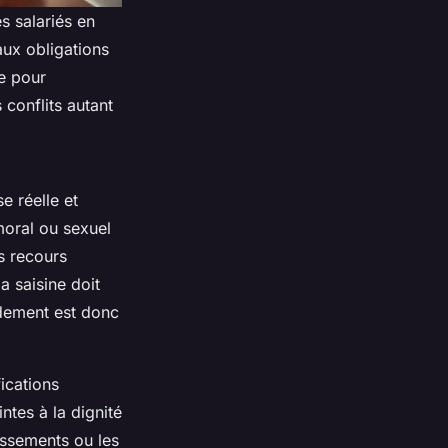
s salariés en
aux obligations
ue pour
conflits autant
e réelle et
moral ou sexuel
es recours
la saisine doit
pidement est donc
ications
intes à la dignité
tissements ou les