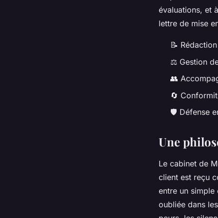
évaluations, et
lettre de mise e
📝 Rédaction 
⚖️ Gestion d
👥 Accompag
🔄 Conformit
🛡️ Défense 
Une philos
Le cabinet de 
client est reçu
entre un simple 
oubliée dans les
peurs, les silen