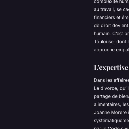
complexité humai
votre famille ou vot
au travail, se c
financiers et é
de droit devient
Orion
•
30/03/2026 13:11
•
11 min de lecture
humain. C’est p
Toulouse, dont l
approche empat
L'expertise 
Dans les affaire
Le divorce, qu’i
partage de biens
alimentaires, les
Joanne Morere in
systématiquemen
par le Code civi