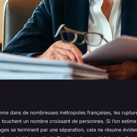
-faire de Me
me dans de nombreuses métropoles françaises, les rupture
 touchent un nombre croissant de personnes. Si l’on estime
at à Toulouse pour
ages se terminent par une séparation, cela ne résume évid