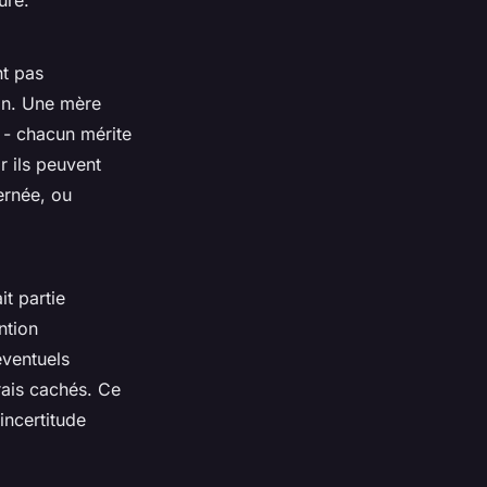
nt pas
in. Une mère
e - chacun mérite
r ils peuvent
ernée, ou
it partie
ntion
éventuels
rais cachés. Ce
incertitude