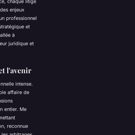
e, chaque litige
 des enjeux
un professionnel
stratégique et
allée à
eur juridique et
et l'avenir
nnelle intense.
ple affaire de
nsions
en entier. Me
mettant
on, reconnue
 les arbitrages